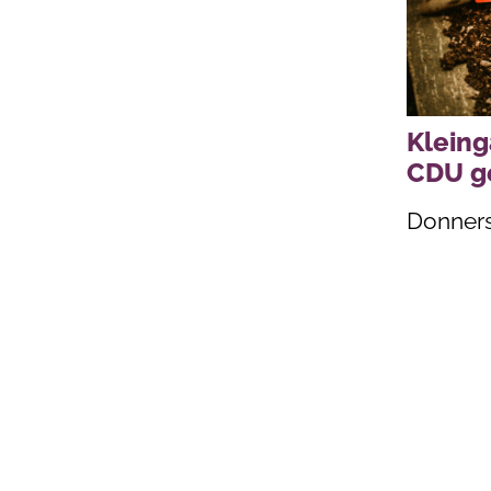
Kleing
CDU g
Donnerst