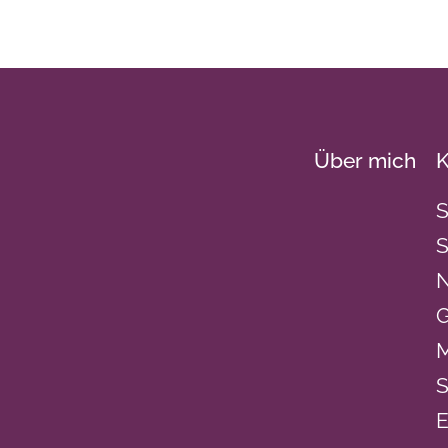
Über mich
K
S
S
N
G
M
S
E