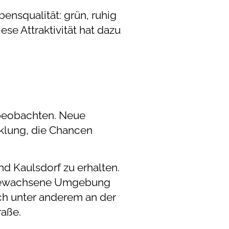
ensqualität: grün, ruhig
e Attraktivität hat dazu
 beobachten. Neue
klung, die Chancen
nd Kaulsdorf zu erhalten.
e gewachsene Umgebung
ich unter anderem an der
raße.