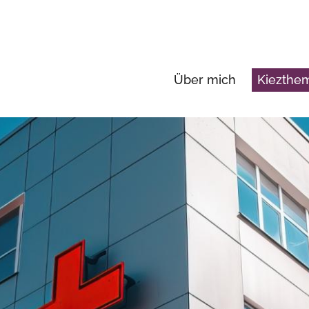
Über mich
Kiezth