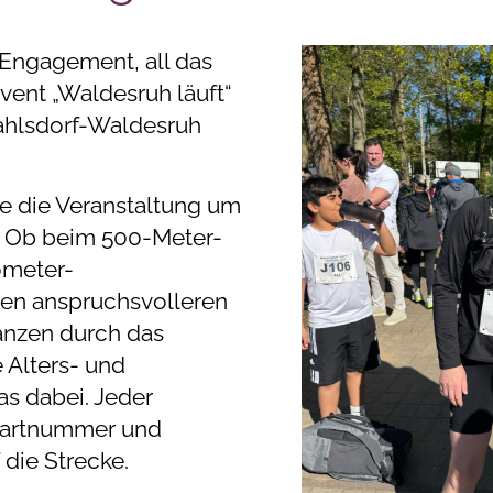
Engagement, all das
vent „Waldesruh läuft“
ahlsdorf-Waldesruh
te die Veranstaltung um
. Ob beim 500-Meter-
ometer-
en anspruchsvolleren
anzen durch das
e Alters- und
s dabei. Jeder
Startnummer und
die Strecke.